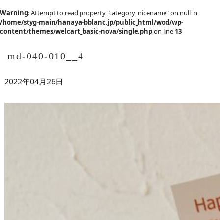
Warning
: Attempt to read property "category_nicename" on null in
/home/styg-main/hanaya-bblanc.jp/public_html/wod/wp-
content/themes/welcart_basic-nova/single.php
on line
13
md-040-010__4
2022年04月26日