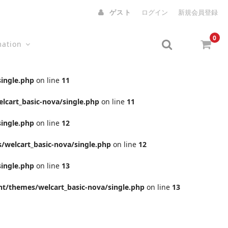
ゲスト
ログイン
新規会員登録
0
mation
ingle.php
on line
11
cart_basic-nova/single.php
on line
11
ingle.php
on line
12
welcart_basic-nova/single.php
on line
12
ingle.php
on line
13
t/themes/welcart_basic-nova/single.php
on line
13