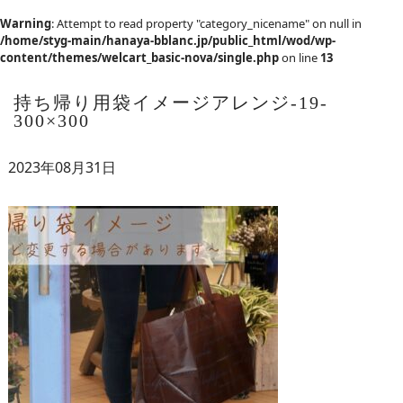
Warning
: Attempt to read property "category_nicename" on null in
/home/styg-main/hanaya-bblanc.jp/public_html/wod/wp-
content/themes/welcart_basic-nova/single.php
on line
13
持ち帰り用袋イメージアレンジ-19-
300×300
2023年08月31日