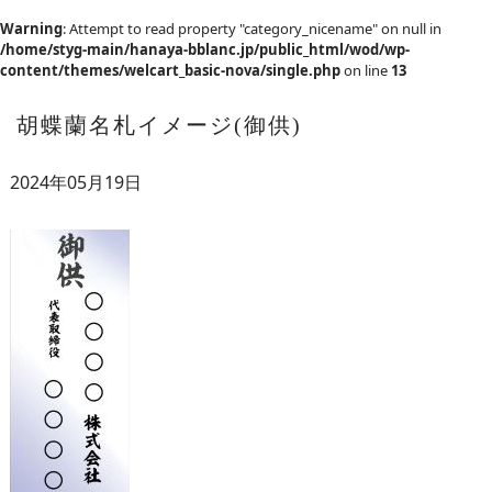
Warning
: Attempt to read property "category_nicename" on null in
/home/styg-main/hanaya-bblanc.jp/public_html/wod/wp-
content/themes/welcart_basic-nova/single.php
on line
13
胡蝶蘭名札イメージ(御供)
2024年05月19日