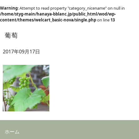
Warning
: Attempt to read property "category_nicename" on null in
/home/styg-main/hanaya-bblanc.jp/public_html/wod/wp-
content/themes/welcart_basic-nova/single.php
on line
13
葡萄
2017年09月17日
ホーム