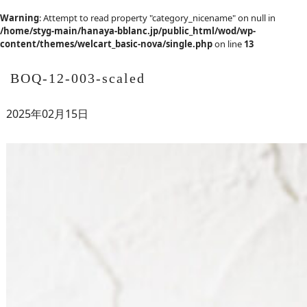
Warning
: Attempt to read property "category_nicename" on null in
/home/styg-main/hanaya-bblanc.jp/public_html/wod/wp-
content/themes/welcart_basic-nova/single.php
on line
13
BOQ-12-003-scaled
2025年02月15日