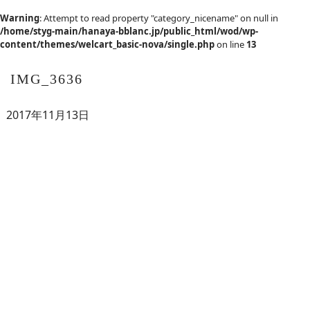
Warning
: Attempt to read property "category_nicename" on null in
/home/styg-main/hanaya-bblanc.jp/public_html/wod/wp-
content/themes/welcart_basic-nova/single.php
on line
13
IMG_3636
2017年11月13日