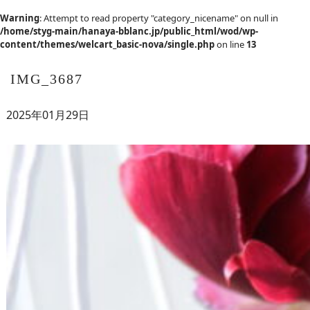
Warning
: Attempt to read property "category_nicename" on null in
/home/styg-main/hanaya-bblanc.jp/public_html/wod/wp-
content/themes/welcart_basic-nova/single.php
on line
13
IMG_3687
2025年01月29日