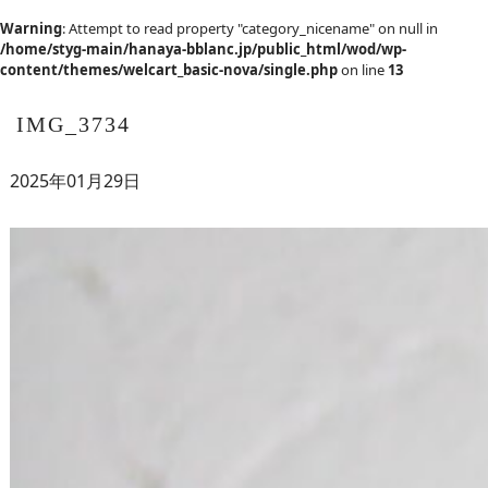
Warning
: Attempt to read property "category_nicename" on null in
/home/styg-main/hanaya-bblanc.jp/public_html/wod/wp-
content/themes/welcart_basic-nova/single.php
on line
13
IMG_3734
2025年01月29日