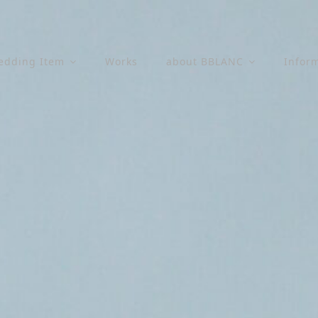
edding Item
Works
about BBLANC
Infor