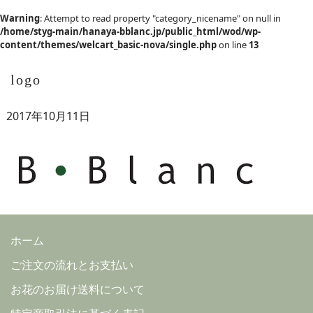
Warning
: Attempt to read property "category_nicename" on null in
/home/styg-main/hanaya-bblanc.jp/public_html/wod/wp-
content/themes/welcart_basic-nova/single.php
on line
13
logo
2017年10月11日
ホーム
ご注文の流れとお支払い
お花のお届け送料について