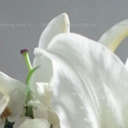
edding Item
Works
about BBLANC
Infor