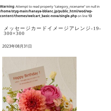
Warning
: Attempt to read property "category_nicename" on null in
/home/styg-main/hanaya-bblanc.jp/public_html/wod/wp-
content/themes/welcart_basic-nova/single.php
on line
13
メッセージカードイメージアレンジ-19-
300×300
2023年08月31日