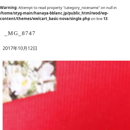
Warning
: Attempt to read property "category_nicename" on null in
/home/styg-main/hanaya-bblanc.jp/public_html/wod/wp-
content/themes/welcart_basic-nova/single.php
on line
13
_MG_8747
2017年10月12日