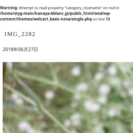
Warning
: Attempt to read property "category_nicename" on null in
/home/styg-main/hanaya-bblanc.jp/public_html/wod/wp-
content/themes/welcart_basic-nova/single.php
on line
13
IMG_2282
2018年06月27日