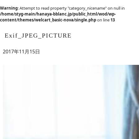
Warning
: Attempt to read property "category_nicename" on null in
/home/styg-main/hanaya-bblanc.jp/public_html/wod/wp-
content/themes/welcart_basic-nova/single.php
on line
13
Exif_JPEG_PICTURE
2017年11月15日