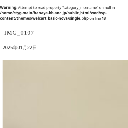
Warning
: Attempt to read property "category_nicename" on null in
/home/styg-main/hanaya-bblanc.jp/public_html/wod/wp-
content/themes/welcart_basic-nova/single.php
on line
13
IMG_0107
2025年01月22日