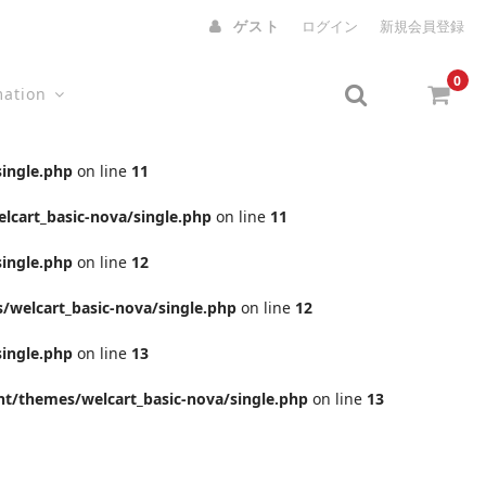
ゲスト
ログイン
新規会員登録
0
mation
ingle.php
on line
11
cart_basic-nova/single.php
on line
11
ingle.php
on line
12
welcart_basic-nova/single.php
on line
12
ingle.php
on line
13
t/themes/welcart_basic-nova/single.php
on line
13