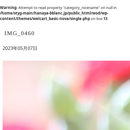
Warning
: Attempt to read property "category_nicename" on null in
/home/styg-main/hanaya-bblanc.jp/public_html/wod/wp-
content/themes/welcart_basic-nova/single.php
on line
13
IMG_0460
2023年05月07日