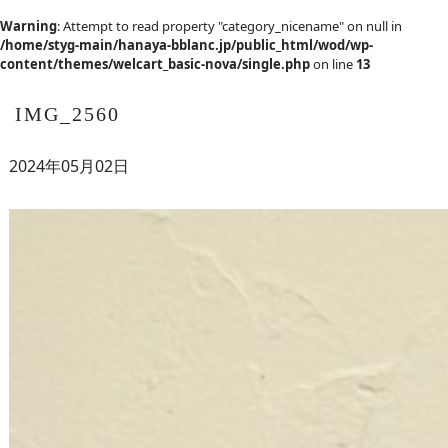
Warning
: Attempt to read property "category_nicename" on null in
/home/styg-main/hanaya-bblanc.jp/public_html/wod/wp-
content/themes/welcart_basic-nova/single.php
on line
13
IMG_2560
2024年05月02日