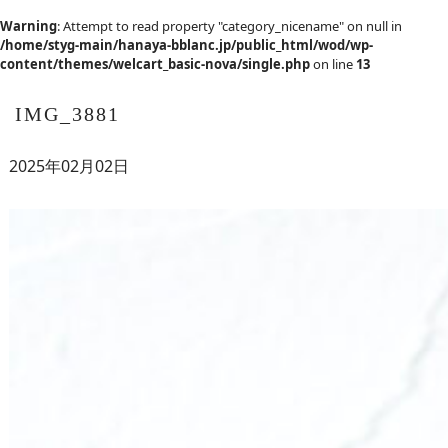
Warning
: Attempt to read property "category_nicename" on null in
/home/styg-main/hanaya-bblanc.jp/public_html/wod/wp-
content/themes/welcart_basic-nova/single.php
on line
13
IMG_3881
2025年02月02日