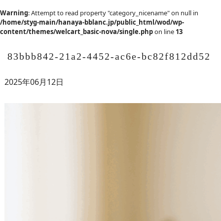
Warning
: Attempt to read property "category_nicename" on null in
/home/styg-main/hanaya-bblanc.jp/public_html/wod/wp-
content/themes/welcart_basic-nova/single.php
on line
13
83bbb842-21a2-4452-ac6e-bc82f812dd52
2025年06月12日