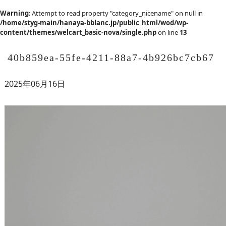
Warning
: Attempt to read property "category_nicename" on null in
/home/styg-main/hanaya-bblanc.jp/public_html/wod/wp-
content/themes/welcart_basic-nova/single.php
on line
13
40b859ea-55fe-4211-88a7-4b926bc7cb67
2025年06月16日