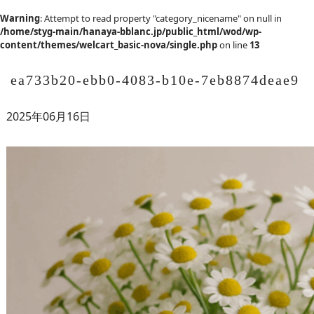
Warning
: Attempt to read property "category_nicename" on null in
/home/styg-main/hanaya-bblanc.jp/public_html/wod/wp-
content/themes/welcart_basic-nova/single.php
on line
13
ea733b20-ebb0-4083-b10e-7eb8874deae9
2025年06月16日