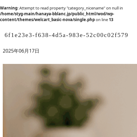
Warning
: Attempt to read property "category_nicename" on null in
/home/styg-main/hanaya-bblanc.jp/public_html/wod/wp-
content/themes/welcart_basic-nova/single.php
on line
13
6f1e23e3-f638-4d5a-983e-52c00c02f579
2025年06月17日