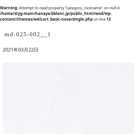
Warning
: Attempt to read property "category_nicename" on null in
/home/styg-main/hanaya-bblanc.jp/public_html/wod/wp-
content/themes/welcart_basic-nova/single.php
on line
13
md-025-002__1
2021年03月22日