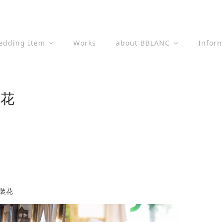
edding Item
Works
about BBLANC
Infor
装花
場装花